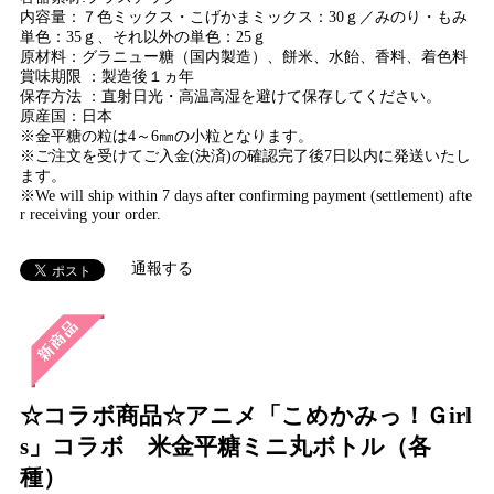
内容量：７色ミックス・こげかまミックス：30ｇ／みのり・もみ
単色：35ｇ、それ以外の単色：25ｇ
原材料：グラニュー糖（国内製造）、餅米、水飴、香料、着色料
賞味期限 ：製造後１ヵ年
保存方法 ：直射日光・高温高湿を避けて保存してください。
原産国：日本
※金平糖の粒は4～6㎜の小粒となります。
※ご注文を受けてご入金(決済)の確認完了後7日以内に発送いたし
ます。
※We will ship within 7 days after confirming payment (settlement) afte
r receiving your order.
通報する
☆コラボ商品☆アニメ「こめかみっ！Ｇirl
s」コラボ 米金平糖ミニ丸ボトル（各
種）