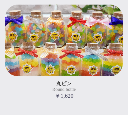
Round bottle
丸ビン
" title="丸ビン
Round bottle
Round bottle
">
￥1,620