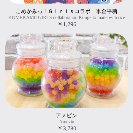
KOMEKAMI! GIRLS collaboration Konpeito made with rice
こめかみっ！Ｇｉｒｌｓコラボ 米金平糖
" title="こめかみっ！Ｇｉｒｌｓコラボ 米金平糖
KOMEKAMI! GIRLS collaboration Konpeito made with rice
KOMEKAMI! GIRLS collaboration Konpeito made with rice
">
￥1,296
Amevin
アメビン
" title="アメビン
Amevin
Amevin
">
￥3,780