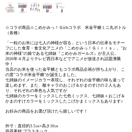
☆コラボ商品☆こめかみっ！Ｇirlsコラボ 米金平糖ミニ丸ボトル
（各種）
「一粒のお米には七人の神様が宿る」という日本の伝承をモチー
フにした食育・食文化アニメの「こめかみっ！Ｇｉｒｌｓ」。”お
米の神様”の娘である七姉妹『こめかみガールズ』が主人公。
2026年４月よりテレビ西日本などでアニメが放送され話題沸騰
中！
当店のお米を使った金平糖ともコラボ商品企画が持ち上がり、こ
の度”コラボ米金平糖”が誕生しました。
七姉妹のイメージカラー表現し、それぞれの金平糖の味も違って
楽しめます。また、敵キャラのおこげ＆かまのすけの２人もあ
り、それぞれの単色も人気ですが
七姉妹のカラーをミックスした七色ミックス、七姉妹＋おこげ＆
かまのすけカラーをミックスしたこげかまミックスもあります♪
お好みの商品をお選び頂けたら嬉しいです！
外寸：直径約3.5㎝×高さ10㎝
容器素材:プラスチック