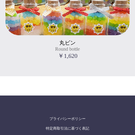
Round bottle
丸ビン
" title="丸ビン
Round bottle
Round bottle
">
￥1,620
プライバシーポリシー
特定商取引法に基づく表記