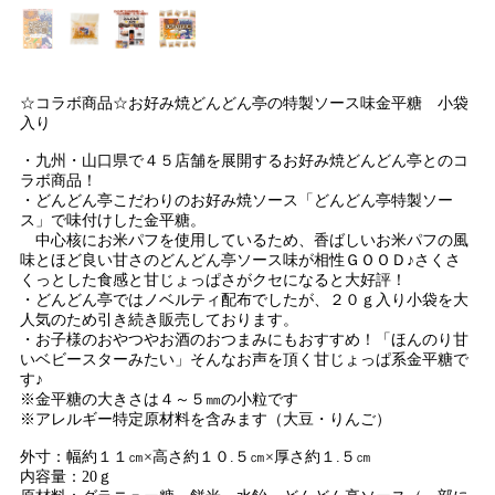
☆コラボ商品☆お好み焼どんどん亭の特製ソース味金平糖 小袋
入り
・九州・山口県で４５店舗を展開するお好み焼どんどん亭とのコ
ラボ商品！
・どんどん亭こだわりのお好み焼ソース「どんどん亭特製ソー
ス」で味付けした金平糖。
中心核にお米パフを使用しているため、香ばしいお米パフの風
味とほど良い甘さのどんどん亭ソース味が相性ＧＯＯＤ♪さくさ
くっとした食感と甘じょっぱさがクセになると大好評！
・どんどん亭ではノベルティ配布でしたが、２０ｇ入り小袋を大
人気のため引き続き販売しております。
・お子様のおやつやお酒のおつまみにもおすすめ！「ほんのり甘
いベビースターみたい」そんなお声を頂く甘じょっぱ系金平糖で
す♪
※金平糖の大きさは４～５㎜の小粒です
※アレルギー特定原材料を含みます（大豆・りんご）
外寸：幅約１１㎝×高さ約１０.５㎝×厚さ約１.５㎝
内容量：20ｇ