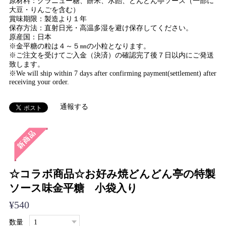
原材料：グラニュー糖、餅米、水飴、どんどん亭ソース（一部に
大豆・りんごを含む）
賞味期限：製造より１年
保存方法：直射日光・高温多湿を避け保存してください。
原産国：日本
※金平糖の粒は４～５㎜の小粒となります。
※ご注文を受けてご入金（決済）の確認完了後７日以内にご発送
致します。
※We will ship within 7 days after confirming payment(settlement) after
receiving your order.
通報する
☆コラボ商品☆お好み焼どんどん亭の特製
ソース味金平糖 小袋入り
¥540
数量