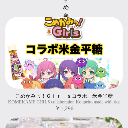
KOMEKAMI! GIRLS collaboration Konpeito made with rice
こめかみっ！Ｇｉｒｌｓコラボ 米金平糖
" title="こめかみっ！Ｇｉｒｌｓコラボ 米金平糖
KOMEKAMI! GIRLS collaboration Konpeito made with rice
KOMEKAMI! GIRLS collaboration Konpeito made with rice
">
￥1,296