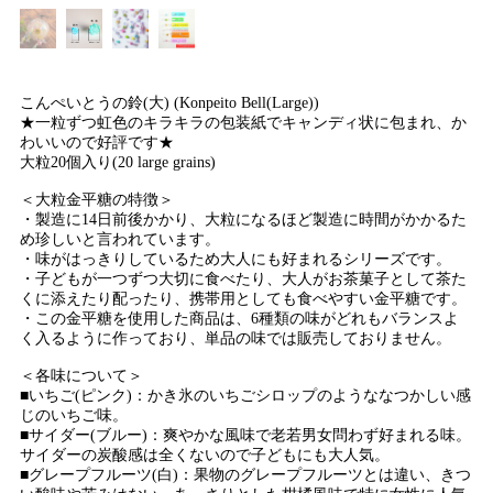
こんぺいとうの鈴(大) (Konpeito Bell(Large))
★一粒ずつ虹色のキラキラの包装紙でキャンディ状に包まれ、か
わいいので好評です★
大粒20個入り(20 large grains)
＜大粒金平糖の特徴＞
・製造に14日前後かかり、大粒になるほど製造に時間がかかるた
め珍しいと言われています。
・味がはっきりしているため大人にも好まれるシリーズです。
・子どもが一つずつ大切に食べたり、大人がお茶菓子として茶た
くに添えたり配ったり、携帯用としても食べやすい金平糖です。
・この金平糖を使用した商品は、6種類の味がどれもバランスよ
く入るように作っており、単品の味では販売しておりません。
＜各味について＞
■いちご(ピンク)：かき氷のいちごシロップのようななつかしい感
じのいちご味。
■サイダー(ブルー)：爽やかな風味で老若男女問わず好まれる味。
サイダーの炭酸感は全くないので子どもにも大人気。
■グレープフルーツ(白)：果物のグレープフルーツとは違い、きつ