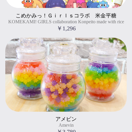
KOMEKAMI! GIRLS collaboration Konpeito made with rice
こめかみっ！Ｇｉｒｌｓコラボ 米金平糖
" title="こめかみっ！Ｇｉｒｌｓコラボ 米金平糖
KOMEKAMI! GIRLS collaboration Konpeito made with rice
KOMEKAMI! GIRLS collaboration Konpeito made with rice
">
￥1,296
Amevin
アメビン
" title="アメビン
Amevin
Amevin
">
￥3,780