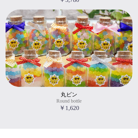
Round bottle
丸ビン
" title="丸ビン
Round bottle
Round bottle
">
￥1,620