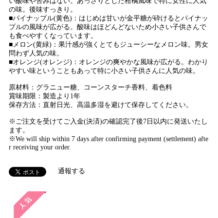
い酸味や苦みはない。あっさりとした柑橘風味で特に女性に人気
の味。後味すっきり。
■パイナップル(黄色)：はじめは甘いが金平糖が砕けるとパイナッ
プルの風味が広がる。酸味はほどんどないため小さい子供さんで
も食べやすくなっています。
■メロン(黄緑)：果汁感が強くとてもジューシーなメロン味。男女
問わず人気の味。
■オレンジ(オレンジ)：オレンジの爽やかな風味が広がる。わかり
やすい味ということもあって特に小さい子供さんに人気の味。
原材料：グラニュー糖、コーンスターチ香料、着色料
賞味期限：製造より1年
保存方法：直射日光、高温多湿を避けて保存してください。
※ご注文を受けてご入金(決済)の確認完了後7日以内に発送いたし
ます。
※We will ship within 7 days after confirming payment (settlement) afte
r receiving your order.
通報する