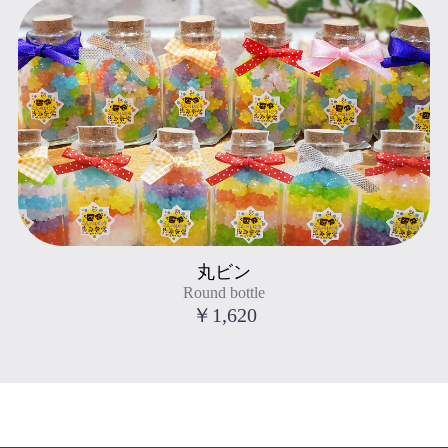
Round bottle
丸ビン
" title="丸ビン
Round bottle
Round bottle
">
￥1,620