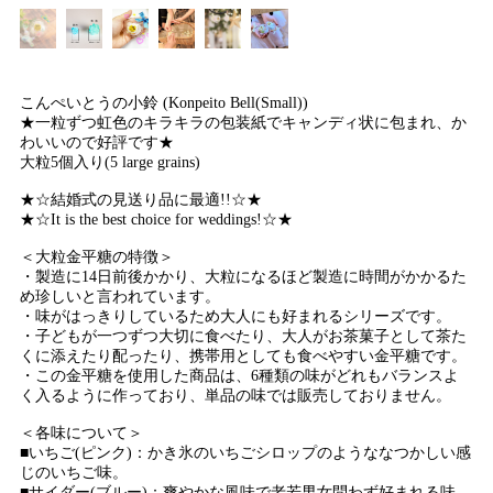
こんぺいとうの小鈴 (Konpeito Bell(Small))
★一粒ずつ虹色のキラキラの包装紙でキャンディ状に包まれ、か
わいいので好評です★
大粒5個入り(5 large grains)
★☆結婚式の見送り品に最適!!☆★
★☆It is the best choice for weddings!☆★
＜大粒金平糖の特徴＞
・製造に14日前後かかり、大粒になるほど製造に時間がかかるた
め珍しいと言われています。
・味がはっきりしているため大人にも好まれるシリーズです。
・子どもが一つずつ大切に食べたり、大人がお茶菓子として茶た
くに添えたり配ったり、携帯用としても食べやすい金平糖です。
・この金平糖を使用した商品は、6種類の味がどれもバランスよ
く入るように作っており、単品の味では販売しておりません。
＜各味について＞
■いちご(ピンク)：かき氷のいちごシロップのようななつかしい感
じのいちご味。
■サイダー(ブルー)：爽やかな風味で老若男女問わず好まれる味。