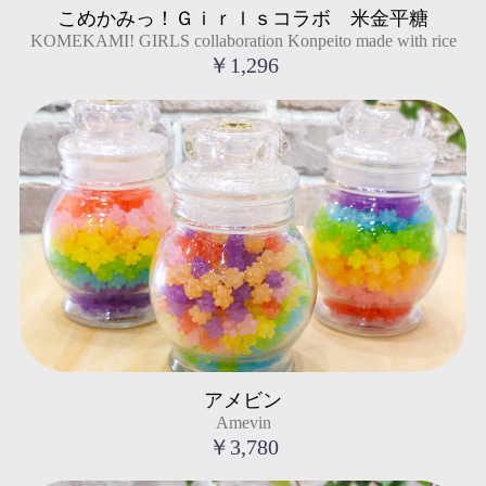
こめかみっ！Ｇｉｒｌｓコラボ 米金平糖
" title="こめかみっ！Ｇｉｒｌｓコラボ 米金平糖
KOMEKAMI! GIRLS collaboration Konpeito made with rice
KOMEKAMI! GIRLS collaboration Konpeito made with rice
">
￥1,296
Amevin
アメビン
" title="アメビン
Amevin
Amevin
">
￥3,780