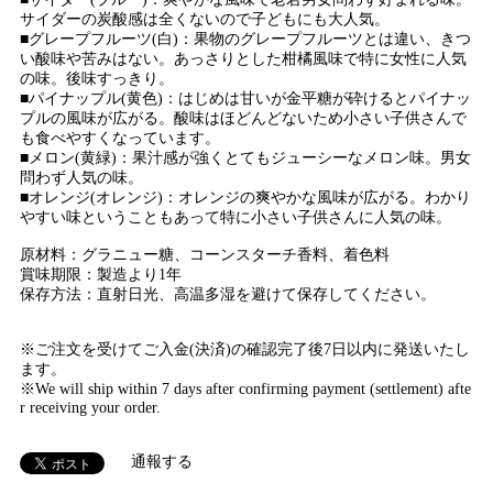
サイダーの炭酸感は全くないので子どもにも大人気。
■グレープフルーツ(白)：果物のグレープフルーツとは違い、きつ
い酸味や苦みはない。あっさりとした柑橘風味で特に女性に人気
の味。後味すっきり。
■パイナップル(黄色)：はじめは甘いが金平糖が砕けるとパイナッ
プルの風味が広がる。酸味はほどんどないため小さい子供さんで
も食べやすくなっています。
■メロン(黄緑)：果汁感が強くとてもジューシーなメロン味。男女
問わず人気の味。
■オレンジ(オレンジ)：オレンジの爽やかな風味が広がる。わかり
やすい味ということもあって特に小さい子供さんに人気の味。
原材料：グラニュー糖、コーンスターチ香料、着色料
賞味期限：製造より1年
保存方法：直射日光、高温多湿を避けて保存してください。
※ご注文を受けてご入金(決済)の確認完了後7日以内に発送いたし
ます。
※We will ship within 7 days after confirming payment (settlement) afte
r receiving your order.
通報する