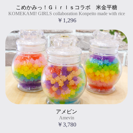
KOMEKAMI! GIRLS collaboration Konpeito made with rice
こめかみっ！Ｇｉｒｌｓコラボ 米金平糖
" title="こめかみっ！Ｇｉｒｌｓコラボ 米金平糖
KOMEKAMI! GIRLS collaboration Konpeito made with rice
KOMEKAMI! GIRLS collaboration Konpeito made with rice
">
￥1,296
Amevin
アメビン
" title="アメビン
Amevin
Amevin
">
￥3,780