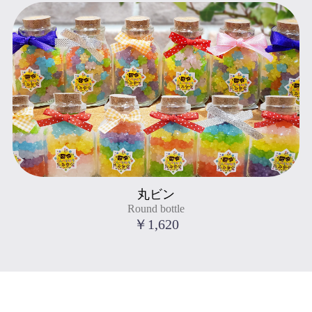
Round bottle
丸ビン
" title="丸ビン
Round bottle
Round bottle
">
￥1,620