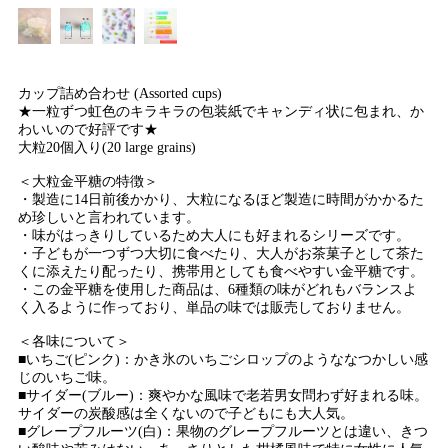
カップ詰め合わせ (Assorted cups)
★一粒ずつ虹色のキラキラの包装紙でキャンディ状に包まれ、か
わいいので好評です★
大粒20個入り(20 large grains)
＜大粒金平糖の特徴＞
・製造に14日前後かかり、大粒になるほど製造に時間がかかるた
め珍しいと言われています。
・味がはっきりしているため大人にも好まれるシリーズです。
・子どもが一つずつ大切に食べたり、大人がお茶菓子として茶た
くに添えたり配ったり、携帯用としても食べやすい金平糖です。
・この金平糖を使用した商品は、6種類の味がどれもバランスよ
く入るように作っており、単品の味では販売しておりません。
＜各味について＞
■いちご(ピンク)：かき氷のいちごシロップのようななつかしい感
じのいちご味。
■サイダー(ブルー)：爽やかな風味で老若男女問わず好まれる味。
サイダーの炭酸感は全くないので子どもにも大人気。
■グレープフルーツ(白)：果物のグレープフルーツとは違い、きつ