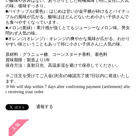
い酸味や苦みはない。あっさりとした柑橘風味で特に女性に人気
の味。後味すっきり。
■パイナップル(黄色)：はじめは甘いが金平糖が砕けるとパイナッ
プルの風味が広がる。酸味はほどんどないため小さい子供さんで
も食べやすくなっています。
■メロン(黄緑)：果汁感が強くとてもジューシーなメロン味。男女
問わず人気の味。
■オレンジ(オレンジ)：オレンジの爽やかな風味が広がる。わかり
やすい味ということもあって特に小さい子供さんに人気の味。
原材料：グラニュー糖、コーンスターチ香料、着色料
賞味期限：製造より1年
保存方法：直射日光、高温多湿を避けて保存してください。
※ご注文を受けてご入金(決済)の確認完了後7日以内に発送いたし
ます。
※We will ship within 7 days after confirming payment (settlement) afte
r receiving your order.
通報する