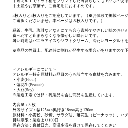
半透明加工でドット柄をプリントした可愛らしくも上品さのあ
手土産やお茶菓子、ご自宅用におすすめです。
3枚入りと5枚入りをご用意しています。（※お値段で掲載ペー
ご選択くださいませ。本ページは３枚入りです。）
緑茶、牛乳、珈琲などなんにでも合う素朴でやさしい味のおせ
食べだすと止まらなくなる懐かしい味わいです。
暑い時期はバニラアイスやソフトクリーム、冷たいヨーグルト
※商品の性質上、配達時に割れが発生する場合がありますので
＜アレルギーについて＞
アレルギー特定原材料27品目のうち該当する食材を含みます。
・小麦(Flour)
・落花生(Peanuts)
・大豆(Soy)
※製造工場では卵・乳製品を含む商品を生産しています。
内容量：3 枚
外装サイズ：幅125㎜×奥行き18㎜×高さ130㎜
原材料：小麦粉、砂糖、サラダ油、落花生（ピーナッツ）、ハ
賞味期限：製造より100日
保存方法：直射日光、高温多湿を避けて保存してください