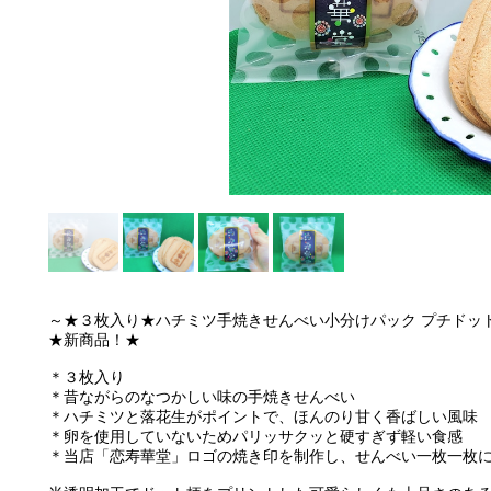
～★３枚入り★ハチミツ手焼きせんべい小分けパック プチドット小袋(Honey Se
★新商品！★
＊３枚入り
＊昔ながらのなつかしい味の手焼きせんべい
＊ハチミツと落花生がポイントで、ほんのり甘く香ばしい風味
＊卵を使用していないためパリッサクッと硬すぎず軽い食感
＊当店「恋寿華堂」ロゴの焼き印を制作し、せんべい一枚一枚