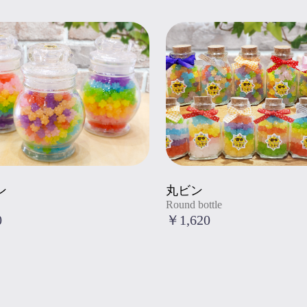
Round bottle
="アメビン
" title="丸ビン
ン
丸ビン
Round bottle
Round bottle
">
0
￥1,620