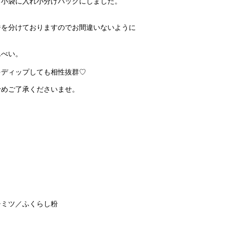
る小袋に入れ小分けパックにしました。
ジを分けておりますのでお間違いないように
んべい。
をディップしても相性抜群♡
予めご了承くださいませ。
チミツ／ふくらし粉