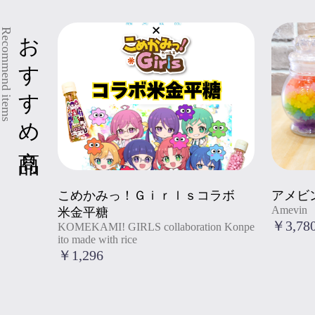
おすすめ商品
Recommend items
KOMEKAMI! GIRLS collaboration Konpeito m
Amevin
ade with rice
" title
こめかみっ！Ｇｉｒｌｓコラボ
アメビ
" title="こめかみっ！Ｇｉｒｌｓコラボ 米
Amevin
Amevin
米金平糖
金平糖
">
KOMEKAMI! GIRLS collaboration Konpe
￥3,78
KOMEKAMI! GIRLS collaboration Konpe
ito made with rice
ito made with rice
">
￥1,296