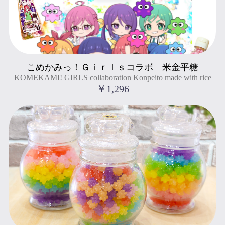
KOMEKAMI! GIRLS collaboration Konpeito made with rice
こめかみっ！Ｇｉｒｌｓコラボ 米金平糖
" title="こめかみっ！Ｇｉｒｌｓコラボ 米金平糖
KOMEKAMI! GIRLS collaboration Konpeito made with rice
KOMEKAMI! GIRLS collaboration Konpeito made with rice
">
￥1,296