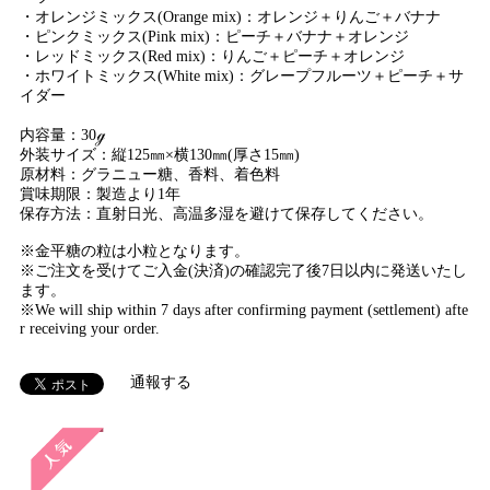
・オレンジミックス(Orange mix)：オレンジ＋りんご＋バナナ
・ピンクミックス(Pink mix)：ピーチ＋バナナ＋オレンジ
・レッドミックス(Red mix)：りんご＋ピーチ＋オレンジ
・ホワイトミックス(White mix)：グレープフルーツ＋ピーチ＋サ
イダー
内容量：30ℊ
外装サイズ：縦125㎜×横130㎜(厚さ15㎜)
原材料：グラニュー糖、香料、着色料
賞味期限：製造より1年
保存方法：直射日光、高温多湿を避けて保存してください。
※金平糖の粒は小粒となります。
※ご注文を受けてご入金(決済)の確認完了後7日以内に発送いたし
ます。
※We will ship within 7 days after confirming payment (settlement) afte
r receiving your order.
通報する