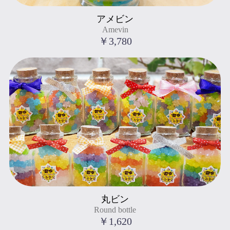
Amevin
アメビン
" title="アメビン
Amevin
Amevin
">
￥3,780
Round bottle
丸ビン
" title="丸ビン
Round bottle
Round bottle
">
￥1,620