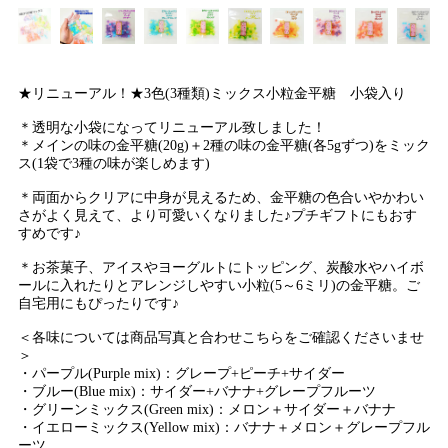
★リニューアル！★3色(3種類)ミックス小粒金平糖 小袋入り
＊透明な小袋になってリニューアル致しました！
＊メインの味の金平糖(20g)＋2種の味の金平糖(各5gずつ)をミック
ス(1袋で3種の味が楽しめます)
＊両面からクリアに中身が見えるため、金平糖の色合いやかわい
さがよく見えて、より可愛いくなりました♪プチギフトにもおす
すめです♪
＊お茶菓子、アイスやヨーグルトにトッピング、炭酸水やハイボ
ールに入れたりとアレンジしやすい小粒(5～6ミリ)の金平糖。ご
自宅用にもぴったりです♪
＜各味については商品写真と合わせこちらをご確認くださいませ
＞
・パープル(Purple mix)：グレープ+ピーチ+サイダー
・ブルー(Blue mix)：サイダー+バナナ+グレープフルーツ
・グリーンミックス(Green mix)：メロン＋サイダー＋バナナ
・イエローミックス(Yellow mix)：バナナ＋メロン＋グレープフル
ーツ