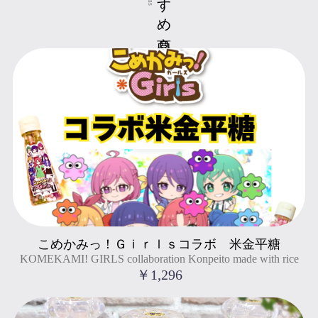
KOMEKAMI! GIRLS collaboration Konpeito made with rice
こめかみっ！Ｇｉｒｌｓコラボ 米金平糖
" title="こめかみっ！Ｇｉｒｌｓコラボ 米金平糖
KOMEKAMI! GIRLS collaboration Konpeito made with rice
KOMEKAMI! GIRLS collaboration Konpeito made with rice
">
￥1,296