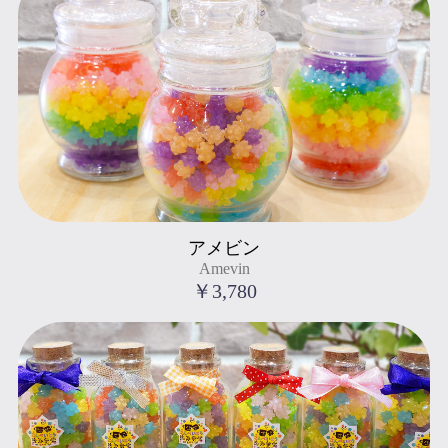
Amevin
アメビン
" title="アメビン
Amevin
Amevin
">
￥3,780