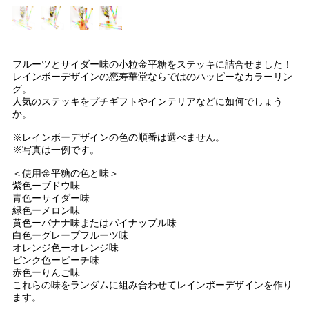
フルーツとサイダー味の小粒金平糖をステッキに詰合せました！
レインボーデザインの恋寿華堂ならではのハッピーなカラーリン
グ。
人気のステッキをプチギフトやインテリアなどに如何でしょう
か。
※レインボーデザインの色の順番は選べません。
※写真は一例です。
＜使用金平糖の色と味＞
紫色ーブドウ味
青色ーサイダー味
緑色ーメロン味
黄色ーバナナ味またはパイナップル味
白色ーグレープフルーツ味
オレンジ色ーオレンジ味
ピンク色ーピーチ味
赤色ーりんご味
これらの味をランダムに組み合わせてレインボーデザインを作り
ます。