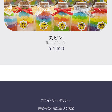
Round bottle
丸ビン
" title="丸ビン
Round bottle
Round bottle
">
￥1,620
プライバシーポリシー
特定商取引法に基づく表記